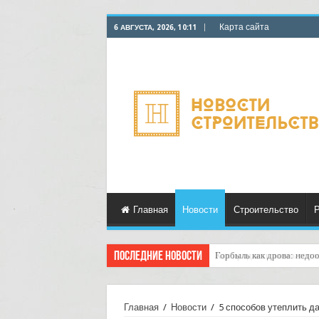
Карта сайта
6 АВГУСТА, 2026, 10:11
Главная
Новости
Строительство
Р
Последние новости
Горбыль как дрова: недоо
Главная
/
Новости
/
5 способов утеплить д