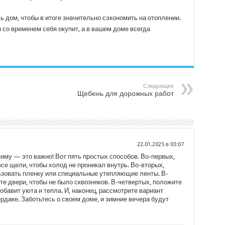
ь дом, чтобы в итоге значительно сэкономить на отоплении.
со временем себя окупит, а в вашем доме всегда
Следующее
Щебень для дорожных работ
22.01.2025 в 03:07
иму — это важно! Вот пять простых способов. Во-первых,
все щели, чтобы холод не проникал внутрь. Во-вторых,
ьзовать пленку или специальные утепляющие ленты. В-
те двери, чтобы не было сквозняков. В-четвертых, положите
обавит уюта и тепла. И, наконец, рассмотрите вариант
рдаке. Заботьтесь о своем доме, и зимние вечера будут