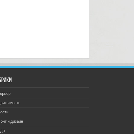
брики
ерьер
движимость
ости
онт и дизайн
еда