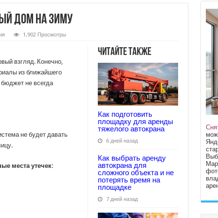
ный дом на зиму
ия
1,902 Просмотры
Читайте также
рвый взгляд. Конечно,
риалы из ближайшего
 бюджет не всегда
Как подготовить
площадку для аренды
Сня
тяжелого автокрана
мож
стема не будет давать
6 дней назад
Янд
лицу.
стар
Выб
Как выбрать аренду
Мар
автокрана для
ые места утечек:
фот
сложного объекта и не
вла
потерять время на
арен
площадке
7 дней назад