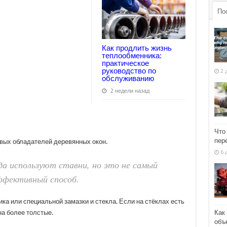
По
Как продлить жизнь
теплообменника:
практическое
руководство по
2 
обслуживанию
2 недели назад
Что
пер
вых обладателей деревянных окон.
6 
да используют ставни, но это не самый
эффективный способ.
а или специальной замазки и стекла. Если на стёклах есть
Как
на более толстые.
объ