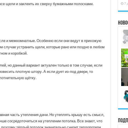
7 
все щели и заклеить их сверху бумажными полосками.
Ново
исле и межкомнатные. Особенно если они ведут в прихожую
ом случае устранить щели, которые рано или поздно в любом
ном и коробкой.
й, но данный вариант актуален только в том случае, если
весить плотную штору. А если дует из-под двери, то
лотнительную щётку.
авная часть утепления дачи. Но утеплять крышу есть смысл,
Подп
учше сосредоточиться на утеплении потолка. Все знают, что
 поэтому тёплый потолок значительно снизит теплопотери.