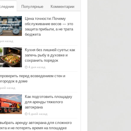
следние
Популярные
Комментарии
Цена точности: Почему
обслуживание весов — это
защита прибыли, а не трата
бюджета
дня назад
Кухня без лишней суеты: как
запечь рыбу в духовке и
сохранить порядок
4 дня назад
 проверить перед возведением стен и
егородок в доме
дней назад
Как подготовить площадку
для аренды тяжелого
автокрана
6 дней назад
 выбрать аренду автокрана для сложного
екта и не потерять время на площадке