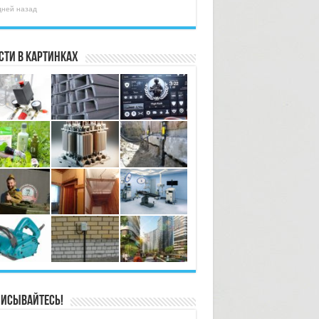
дней назад
сти в картинках
исывайтесь!