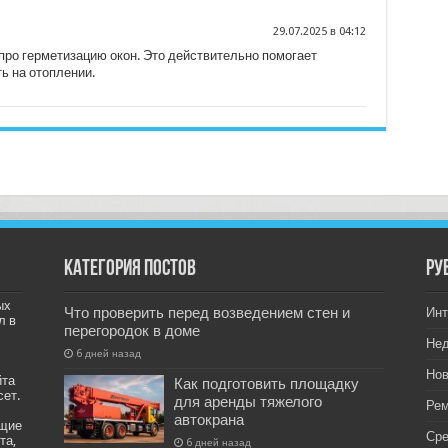
29.07.2025 в 04:12
про герметизацию окон. Это действительно помогает
ь на отоплении.
Категория постов
РУ
ых
Что проверить перед возведением стен и
Инт
л в
перегородок в доме
Не
6 дней назад
Нов
йта
Как подготовить площадку
сет.
для аренды тяжелого
Рем
автокрана
ащие
Ср
та,
6 дней назад