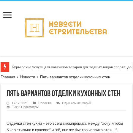
Курьерские услуги для магазинов товаров для водных видов спорта: до
Как настроить автоматическое формирование рейтинга курьеров по кач
Главная
/
Новости
/
Пять вариантов отделки кухонных стен
Пять вариантов отделки кухонных стен
17.12.2021
Новости
Один комментарий
1,858 Просмотры
Отделка стен кухни – это всегда компромисс между “хочу, чтобы
было стильно и красиво” и “ой, они же быстро испачкаются…”.