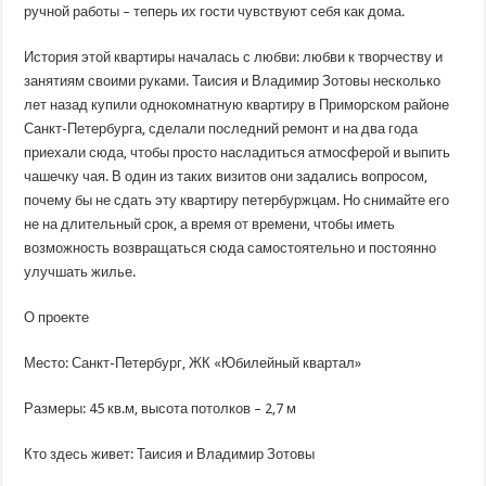
сундуками
ручной работы – теперь их гости чувствуют себя как дома.
и
лоскутными
одеялами
История этой квартиры началась с любви: любви к творчеству и
занятиям своими руками. Таисия и Владимир Зотовы несколько
лет назад купили однокомнатную квартиру в Приморском районе
Санкт-Петербурга, сделали последний ремонт и на два года
приехали сюда, чтобы просто насладиться атмосферой и выпить
чашечку чая. В один из таких визитов они задались вопросом,
почему бы не сдать эту квартиру петербуржцам. Но снимайте его
не на длительный срок, а время от времени, чтобы иметь
возможность возвращаться сюда самостоятельно и постоянно
улучшать жилье.
О проекте
Место: Санкт-Петербург, ЖК «Юбилейный квартал»
Размеры: 45 кв.м, высота потолков – 2,7 м
Кто здесь живет: Таисия и Владимир Зотовы