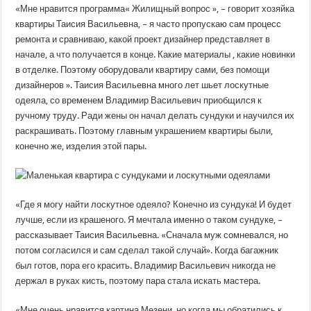
«Мне нравится программа« Жилищный вопрос », – говорит хозяйка
квартиры Таисия Васильевна, – я часто пропускаю сам процесс
ремонта и сравниваю, какой проект дизайнер представляет в
начале, а что получается в конце. Какие материалы , какие новинки
в отделке. Поэтому оборудовали квартиру сами, без помощи
дизайнеров ». Таисия Васильевна много лет шьет лоскутные
одеяла, со временем Владимир Васильевич приобщился к
ручному труду. Ради жены он начал делать сундуки и научился их
раскрашивать. Поэтому главным украшением квартиры были,
конечно же, изделия этой пары.
«Где я могу найти лоскутное одеяло? Конечно из сундука! И будет
лучше, если из крашеного. Я мечтала именно о таком сундуке, –
рассказывает Таисия Васильевна. «Сначала муж сомневался, но
потом согласился и сам сделал такой случай». Когда багажник
был готов, пора его красить. Владимир Васильевич никогда не
держал в руках кисть, поэтому пара стала искать мастера.
«Мне очень нравится картина Мезени, но когда мы обратились к