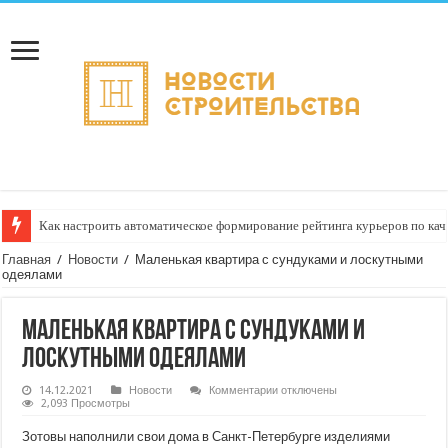
Как настроить автоматическое формирование рейтинга курьеров по кач
Главная
/
Новости
/
Маленькая квартира с сундуками и лоскутными
одеялами
Маленькая квартира с сундуками и
лоскутными одеялами
к
14.12.2021
Новости
Комментарии
отключены
записи
2,093 Просмотры
Маленькая
квартира
Зотовы наполнили свои дома в Санкт-Петербурге изделиями
с