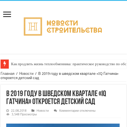
Как продлить жизнь теплообменника: практическое руководство по о
Горбыль как дрова: недооценённый ресурс для тепла, экономии и творч
Главная
/
Новости
/
В 2019 году в шведском квартале «IQ Гатчина»
откроется детский сад
В 2019 году в шведском квартале «IQ
Гатчина» откроется детский сад
к
22.08.2018
Новости
Комментарии
отключены
записи
3,548 Просмотры
В
2019
году