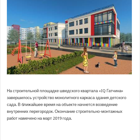
в
шведском
квартале
«IQ
Гатчина»
откроется
детский
сад
На строительной площадке шведского квартала «IQ Гатчина»
завершилось устройство монолитного каркаса здания детского
сада. В ближайшее время на объекте начнется возведение
внутренних перегородок. Окончание строительно-монтажных
работ намечено на март 2019 года.