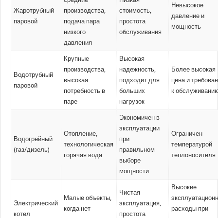
Невысокое
Жаротрубный
производства,
стоимость,
давление и
паровой
подача пара
простота
мощность
низкого
обслуживания
давления
Крупные
Высокая
производства,
надежность,
Более высокая
Водотрубный
высокая
подходит для
цена и требова
паровой
потребность в
больших
к обслуживани
паре
нагрузок
Экономичен в
эксплуатации
Отопление,
Ограничен
Водогрейный
при
технологическая
температурой
(газ/дизель)
правильном
горячая вода
теплоносителя
выборе
мощности
Высокие
Чистая
Малые объекты,
эксплуатацион
Электрический
эксплуатация,
когда нет
расходы при
котел
простота