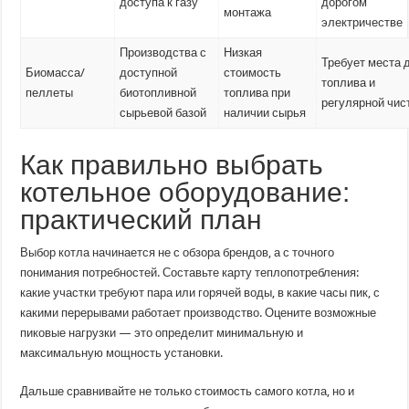
доступа к газу
дорогом
монтажа
электричестве
Производства с
Низкая
Требует места 
Биомасса/
доступной
стоимость
топлива и
пеллеты
биотопливной
топлива при
регулярной чис
сырьевой базой
наличии сырья
Как правильно выбрать
котельное оборудование:
практический план
Выбор котла начинается не с обзора брендов, а с точного
понимания потребностей. Составьте карту теплопотребления:
какие участки требуют пара или горячей воды, в какие часы пик, с
какими перерывами работает производство. Оцените возможные
пиковые нагрузки — это определит минимальную и
максимальную мощность установки.
Дальше сравнивайте не только стоимость самого котла, но и