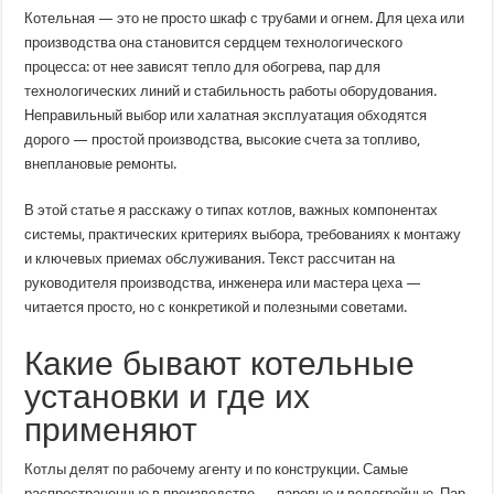
оборудование
Котельная — это не просто шкаф с трубами и огнем. Для цеха или
для
цехов
производства она становится сердцем технологического
и
процесса: от нее зависят тепло для обогрева, пар для
производств:
как
технологических линий и стабильность работы оборудования.
выбрать,
смонтировать
Неправильный выбор или халатная эксплуатация обходятся
и
дорого — простой производства, высокие счета за топливо,
эксплуатировать
эффективно
внеплановые ремонты.
В этой статье я расскажу о типах котлов, важных компонентах
системы, практических критериях выбора, требованиях к монтажу
и ключевых приемах обслуживания. Текст рассчитан на
руководителя производства, инженера или мастера цеха —
читается просто, но с конкретикой и полезными советами.
Какие бывают котельные
установки и где их
применяют
Котлы делят по рабочему агенту и по конструкции. Самые
распространенные в производстве — паровые и водогрейные. Пар