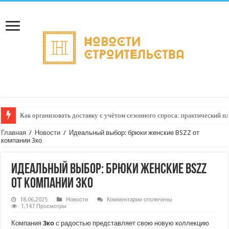
Как организовать доставку с учётом сезонного спроса: практический пл
Доставка грузов с услугой «маркировка по требованиям получателя»: у
Главная
/
Новости
/
Идеальный выбор: брюки женские BSZZ от
компании 3ко
Идеальный выбор: брюки женские BSZZ
от компании 3ко
к
18.06.2025
Новости
Комментарии
отключены
записи
1,147 Просмотры
Идеальный
выбор:
Компания
3ко
с радостью представляет свою новую коллекцию
брюки