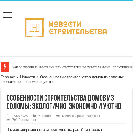
Как согласовать доставку при отсутствии получателя дома: практическ
Главная
/
Новости
/
Особенности строительства домов из соломы:
экологично, экономно и уютно
Особенности строительства домов из
соломы: экологично, экономно и уютно
к
06.06.2025
Новости
Комментарии
отключены
записи
701 Просмотры
Особенности
строительства
В мире современного строительства растёт интерес к
домов