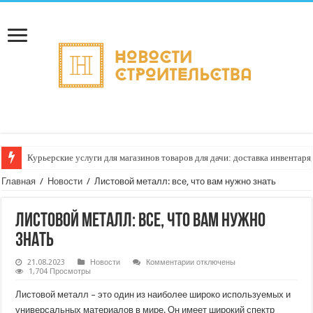
Курьерские услуги для магазинов товаров для дачи: доставка инвентаря
Главная
/
Новости
/
Листовой металл: все, что вам нужно знать
Листовой металл: все, что вам нужно
знать
к
21.08.2023
Новости
Комментарии
отключены
записи
1,704 Просмотры
Листовой
металл:
Листовой металл – это один из наиболее широко используемых и
все,
что
универсальных материалов в мире. Он имеет широкий спектр