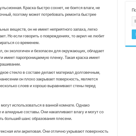
ьсионная. Краска быстро сохнет, не боится влаги, не
По
рочный, поэтому может потребовать ремонта быстрее
ных веществ, он не имеет неприятного запаха, легко
ет. Но если говорить о повреждениях, то акрил не любит
ираться со временем.
л, он экологичен и безопасен для окружающих, обладает
ти имеет паропроницаемую пленку. Такая краска имеет
крашивании.
дкое стекло в составе делают материал долговечным,
анесении он плохо закрывает поверхность, является
несколько слоев и хорошо выравнивают стены перед
 могут использоваться в ванной комнате. Однако
 и алкидные составы. Они накапливают влагу и могут со
сть больший шанс образования плесени.
ексная или акриловая. Они отлично укрывают поверхность