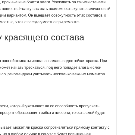
, прочные и не боятся влаги. Ухаживать за такими стенами
веществ. Если у вас есть возможность купить силиконовый
щим вариантом. Он вмещает совокупность этих составов, к
остью, что не всегда уместно при ремонте.
 красящего состава
я ванной комнаты использовалась водостойкая краска. При
ожет начать трескаться, под него попадет влага и слой
зошло, рекомендуем учитывать несколько важных моментов
:
аски, который указывает на ее способность пропускать
процент образования грибка и плесени, то есть слой будет
ывает, может ли краска сопротивляться прямому контакту с
ь, но в любом случае в санузле будет повышенная