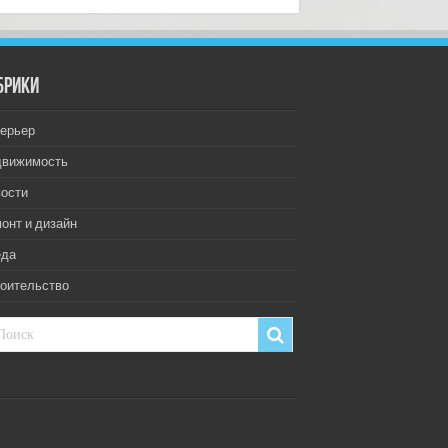
брики
ерьер
движимость
ости
онт и дизайн
еда
оительство