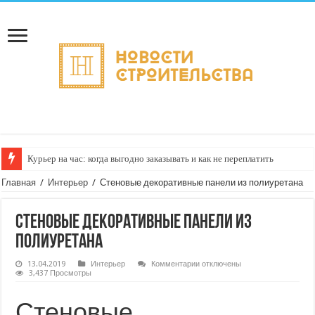
Курьер на час: когда выгодно заказывать и как не переплатить
Главная
/
Интерьер
/
Стеновые декоративные панели из полиуретана
Стеновые декоративные панели из
полиуретана
к
13.04.2019
Интерьер
Комментарии
отключены
записи
3,437 Просмотры
Стеновые
декоративные
панели
Стеновые
из