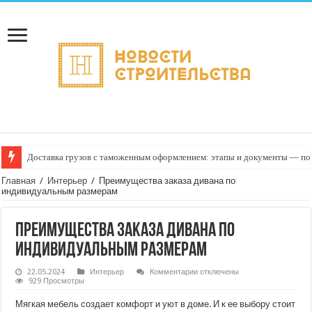
Доставка грузов с таможенным оформлением: этапы и документы — пон
Главная
/
Интерьер
/
Преимущества заказа дивана по
индивидуальным размерам
Преимущества заказа дивана по
индивидуальным размерам
к
22.05.2024
Интерьер
Комментарии
отключены
записи
929 Просмотры
Преимущества
заказа
Мягкая мебель создает комфорт и уют в доме. И к ее выбору стоит
дивана