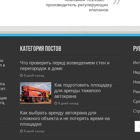
производитель регулирующих
клапанов
Категория постов
РУ
ых
Что проверить перед возведением стен и
Инт
л в
перегородок в доме
Не
6 дней назад
Нов
йта
Как подготовить площадку
сет.
для аренды тяжелого
Рем
автокрана
ащие
Ср
та,
6 дней назад
Стр
Как выбрать аренду автокрана для
сложного объекта и не потерять время на
площадке
6 дней назад