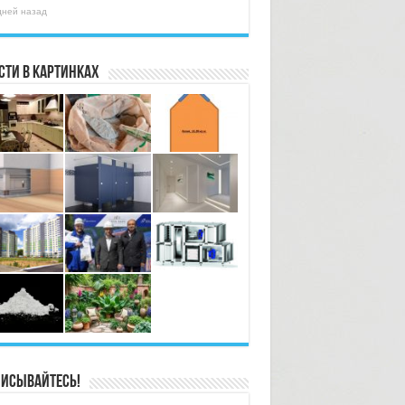
дней назад
сти в картинках
исывайтесь!