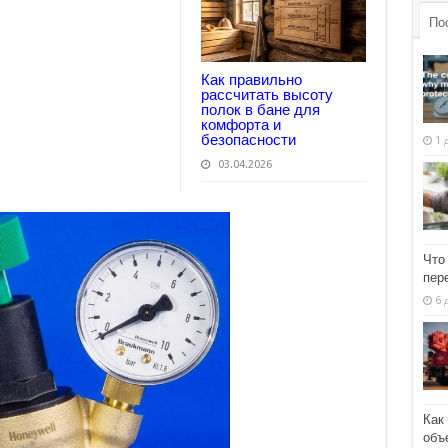
По
Как правильно
рассчитать высоту
полок в бане для
комфорта и
безопасности
1 
03.04.2026
Что
пер
6 
Как
объ