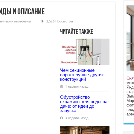
иды и описание
к
ентарии
отключены
2,526 Просмотры
записи
Редукционные
Читайте также
клапана:
виды
и
описание
Чем секционные
ворота лучше других
Сня
конструкций
мож
1 неделя назад
Янд
стар
Выб
Обустройство
Мар
скважины для воды на
фот
даче: от идеи до
вла
запуска
арен
3 недели назад