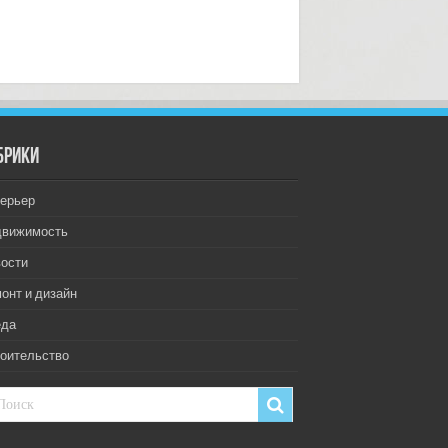
брики
ерьер
движимость
ости
онт и дизайн
еда
оительство