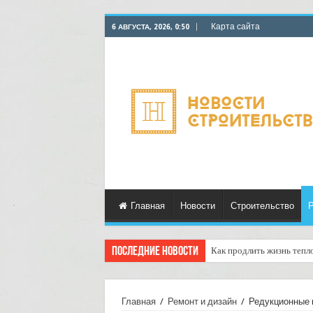
Карта сайта
6 АВГУСТА, 2026, 0:50
Главная
Новости
Строительство
Р
Последние новости
Как продлить жизнь тепл
Горбыль как дрова: недоо
Главная
/
Ремонт и дизайн
/
Редукционные 