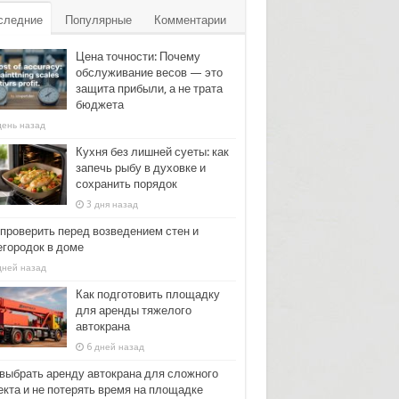
следние
Популярные
Комментарии
Цена точности: Почему
обслуживание весов — это
защита прибыли, а не трата
бюджета
день назад
Кухня без лишней суеты: как
запечь рыбу в духовке и
сохранить порядок
3 дня назад
 проверить перед возведением стен и
егородок в доме
дней назад
Как подготовить площадку
для аренды тяжелого
автокрана
6 дней назад
 выбрать аренду автокрана для сложного
екта и не потерять время на площадке