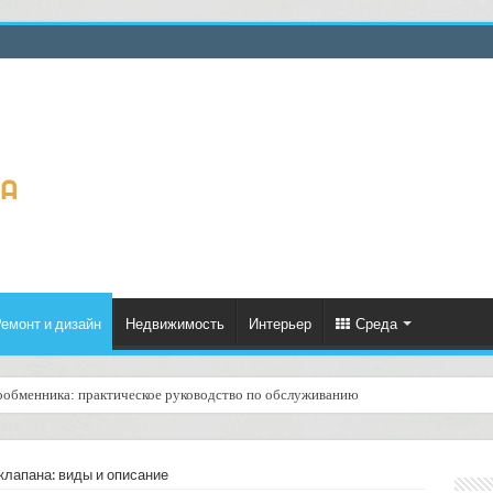
емонт и дизайн
Недвижимость
Интерьер
Среда
ообменника: практическое руководство по обслуживанию
ценённый ресурс для тепла, экономии и творчества
клапана: виды и описание