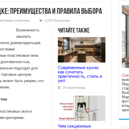
цке: преимущества и правила выбора
к
ентарии
отключены
2,370 Просмотры
записи
Пластиковые
Читайте также
Возможность
окна
в
заказать
Липецке:
ногих домовладельцев.
преимущества
и
ществами
правила
выбора
ные пластиковые окна
я долговечностью,
Современные кухни:
имально подходят для
как сочетать
, торговых центров
Сня
практичность, стиль и
мож
уют
ь может быть уверен, что
Янд
шении.
20 часов назад
стар
Выб
Мар
стем
фот
вла
арен
ластиковых окон в
им критериям:
Чем секционные