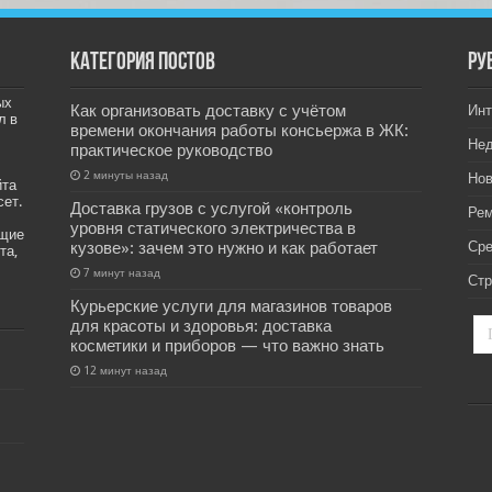
Категория постов
РУ
ых
Как организовать доставку с учётом
Инт
л в
времени окончания работы консьержа в ЖК:
Не
практическое руководство
2 минуты назад
Нов
йта
сет.
Доставка грузов с услугой «контроль
Рем
уровня статического электричества в
ащие
кузове»: зачем это нужно и как работает
Ср
та,
7 минут назад
Стр
Курьерские услуги для магазинов товаров
для красоты и здоровья: доставка
косметики и приборов — что важно знать
12 минут назад