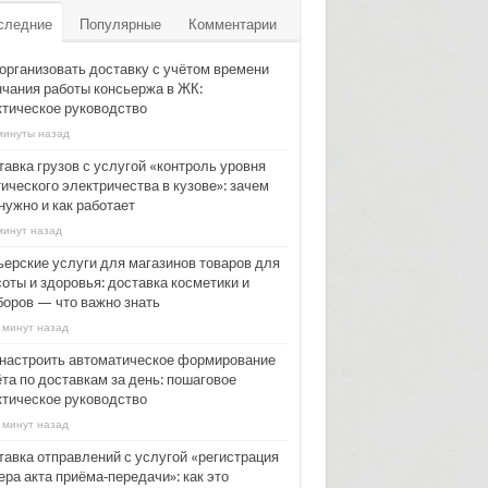
следние
Популярные
Комментарии
 организовать доставку с учётом времени
нчания работы консьержа в ЖК:
ктическое руководство
минуты назад
тавка грузов с услугой «контроль уровня
ического электричества в кузове»: зачем
нужно и как работает
минут назад
ьерские услуги для магазинов товаров для
оты и здоровья: доставка косметики и
боров — что важно знать
 минут назад
 настроить автоматическое формирование
та по доставкам за день: пошаговое
ктическое руководство
 минут назад
тавка отправлений с услугой «регистрация
ра акта приёма‑передачи»: как это