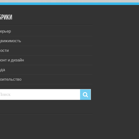
брики
ерьер
движимость
ости
онт и дизайн
еда
оительство