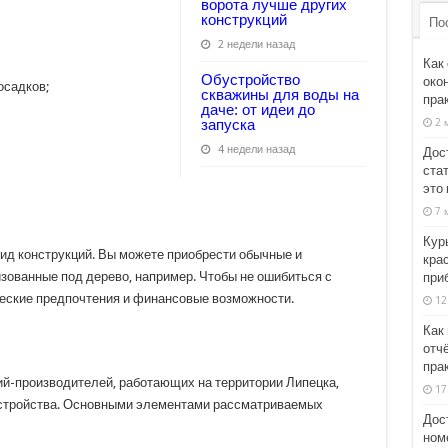
ворота лучше других
конструкций
По
2 недели назад
Как
Обустройство
око
осадков;
скважины для воды на
пра
даче: от идеи до
2 
запуска
4 недели назад
Дос
стат
это 
7 
Кур
ид конструкций. Вы можете приобрести обычные и
крас
зованные под дерево, например. Чтобы не ошибиться с
при
ческие предпочтения и финансовые возможности.
12
Как
отчё
пра
ий-производителей, работающих на территории Липецка,
17
устройства. Основными элементами рассматриваемых
Дос
номе