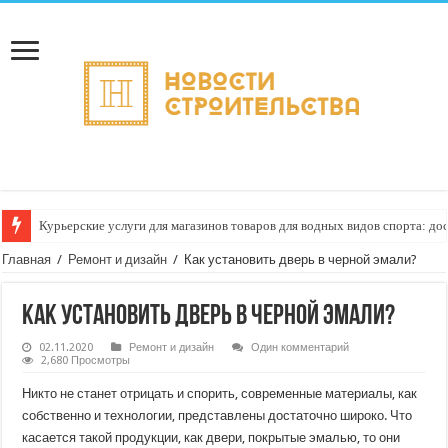
Курьерские услуги для магазинов товаров для водных видов спорта: до
Как настроить автоматическое формирование рейтинга курьеров по кач
Главная
/
Ремонт и дизайн
/
Как установить дверь в черной эмали?
Как установить дверь в черной эмали?
02.11.2020
Ремонт и дизайн
Один комментарий
2,680 Просмотры
Никто не станет отрицать и спорить, современные материалы, как
собственно и технологии, представлены достаточно широко. Что
касается такой продукции, как двери, покрытые эмалью, то они