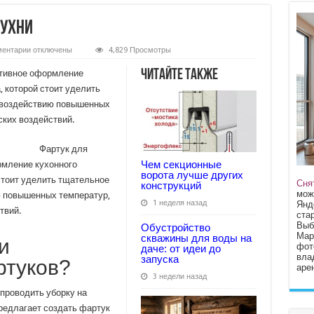
кухни
к
ентарии
отключены
4,829 Просмотры
записи
Как
Читайте также
ативное оформление
выбрать
фартук
, которой стоит уделить
для
 воздействию повышенных
кухни
ских воздействий.
Фартук для
Чем секционные
рмление кухонного
ворота лучше других
 стоит уделить тщательное
Сня
конструкций
мож
ю повышенных температур,
1 неделя назад
Янд
твий.
стар
Выб
Обустройство
Мар
скважины для воды на
и
фот
даче: от идеи до
вла
запуска
ртуков?
арен
3 недели назад
проводить уборку на
редлагает создать фартук