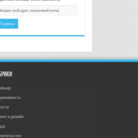
брики
ерьер
движимость
ости
онт и дизайн
еда
оительство