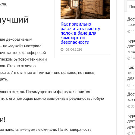
кла.
По
лучший
Дос
Как правильно
врем
рассчитать высоту
11
полок в бане для
комфорта и
ние декоративным
Кур
безопасности
дос
 – не «чужой» материал
03.04.2026
и н
 сочетается с фарфоровой
14
леском бытовой техники и
ов. Стекло отлично
Как
сти. И в отличие от плитки – оно цельное, нет швов,
тип
для
ать.
17
ленного стекла. Преимуществом фартука является
Дос
ти, с его помощью можно воплотить в реальность любую
как
30
Кур
и!
дост
дум
е панели, именуемые скинали. На их поверхность
33