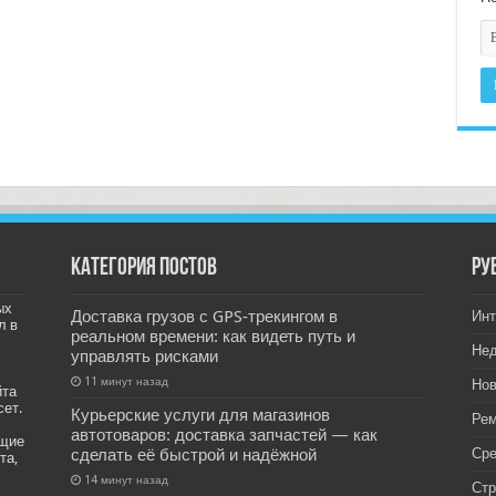
Категория постов
РУ
ых
Доставка грузов с GPS‑трекингом в
Инт
л в
реальном времени: как видеть путь и
Не
управлять рисками
11 минут назад
Нов
йта
сет.
Курьерские услуги для магазинов
Рем
автотоваров: доставка запчастей — как
ащие
сделать её быстрой и надёжной
Ср
та,
14 минут назад
Стр