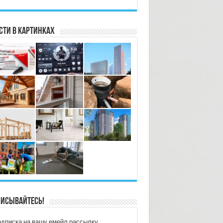
сти в картинках
исывайтесь!
дписка на вашу емейл рассылку