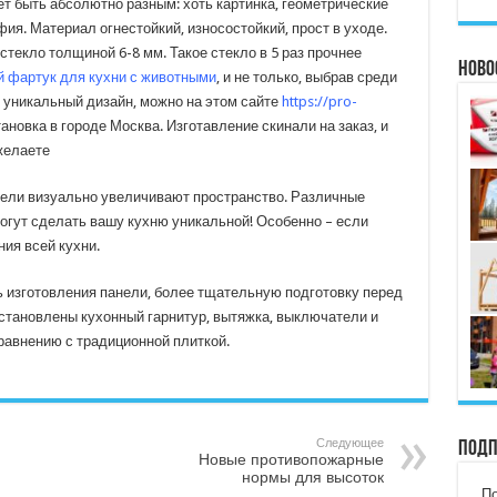
т быть абсолютно разным: хоть картинка, геометрические
я. Материал огнестойкий, износостойкий, прост в уходе.
стекло толщиной 6-8 мм. Такое стекло в 5 раз прочнее
Ново
й фартук для кухни с животными
, и не только, выбрав среди
уникальный дизайн, можно на этом сайте
https://pro-
ановка в городе Москва. Изготавление скинали на заказ, и
желаете
ели визуально увеличивают пространство. Различные
огут сделать вашу кухню уникальной! Особенно – если
ия всей кухни.
 изготовления панели, более тщательную подготовку перед
тановлены кухонный гарнитур, вытяжка, выключатели и
сравнению с традиционной плиткой.
Следующее
Подп
Новые противопожарные
нормы для высоток
По