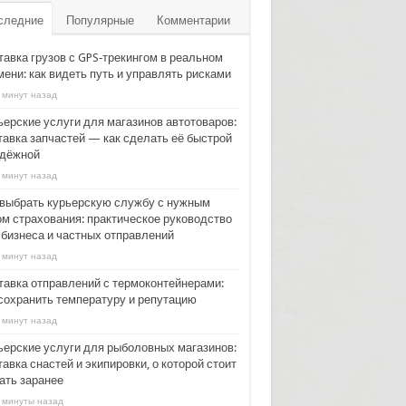
следние
Популярные
Комментарии
тавка грузов с GPS‑трекингом в реальном
ени: как видеть путь и управлять рисками
 минут назад
ьерские услуги для магазинов автотоваров:
тавка запчастей — как сделать её быстрой
адёжной
 минут назад
 выбрать курьерскую службу с нужным
ом страхования: практическое руководство
 бизнеса и частных отправлений
 минут назад
тавка отправлений с термоконтейнерами:
 сохранить температуру и репутацию
 минут назад
ьерские услуги для рыболовных магазинов:
авка снастей и экипировки, о которой стоит
ать заранее
 минуты назад