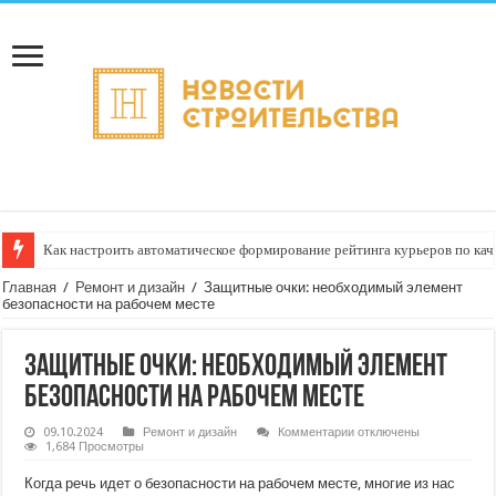
Как настроить автоматическое формирование рейтинга курьеров по кач
Главная
/
Ремонт и дизайн
/
Защитные очки: необходимый элемент
безопасности на рабочем месте
Защитные очки: необходимый элемент
безопасности на рабочем месте
к
09.10.2024
Ремонт и дизайн
Комментарии
отключены
записи
1,684 Просмотры
Защитные
очки:
Когда речь идет о безопасности на рабочем месте, многие из нас
необходимый