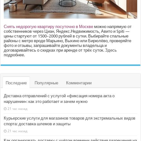
Снять недорогую квартиру посуточно в Москве
можно напрямую от
собственников через Циан, Яндекс.Недвижимость, Авито и Spiti —
цены стартуют от 1500–2000 рублей в сутки. Выбирайте спальные
районы с метро вроде Марьино, Выхино или Бирюлёво, проверяйте
фото и отзывы, запрашивайте документы владельца и
договаривайтесь о скидках при аренде от трёх суток.
Здесь
подробнее.
Последние
Популярные
Комментарии
Доставка отправлений с услугой «фиксация номера акта о
нарушении»: как это работает и зачем нужно
21 час назад
Курьерские услуги для магазинов товаров для экстремальных видов
спорта: доставка шлемов и защиты
21 час назад
Как организовать доставку с учётом времени действия разрешения на