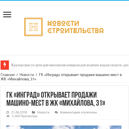
Как настроить автоматическое формирование рейтинга курьеров по кач
Главная
/
Новости
/
ГК «Инград» открывает продажи машино-мест в
ЖК «Михайлова, 31»
ГК «Инград» открывает продажи
машино-мест в ЖК «Михайлова, 31»
к
21.06.2018
Новости
Комментарии
отключены
записи
3,569 Просмотры
ГК
«Инград»
открывает