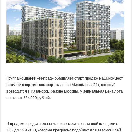
продажи
машино-
мест
в
ЖК
«Михайлова,
31»
Группа компаний «Инград» объявляет старт продаж машино-мест
в жилом квартале комфорт-класса «Михайлова, 31», который
возводится в Рязанском районе Москвы. Минимальная цена лота
составит 884 000 рублей.
В продаже представлены машино-места различной площади от
13,3
до 16,8 кв. м, которые прекрасно подойдут для автомобилей