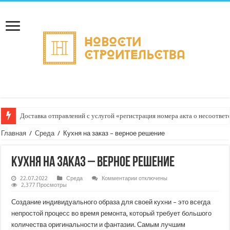
Доставка отправлений с услугой «регистрация номера акта о несоответс
Главная
/
Среда
/
Кухня на заказ – верное решение
Кухня на заказ – верное решение
к
22.07.2022
Среда
Комментарии
отключены
записи
2,377 Просмотры
Кухня
на
Создание индивидуального образа для своей кухни – это всегда
заказ
–
непростой процесс во время ремонта, который требует большого
верное
количества оригинальности и фантазии. Самым лучшим
решение