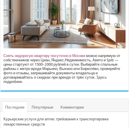
Снять недорогую квартиру посуточно в Москве
можно напрямую от
собственников через Циан, Яндекс.Недвижимость, Авито и Spiti —
цены стартуют от 1500–2000 рублей в сутки. Выбирайте спальные
районы с метро вроде Марьино, Выхино или Бирюлёво, проверяйте
фото и отзывы, запрашивайте документы владельца и
договаривайтесь о скидках при аренде от трёх суток.
Здесь
подробнее.
Последние
Популярные
Комментарии
Курьерские услуги для аптек: требования к транспортировке
лекарственных средств