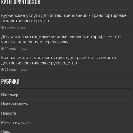
Категория постов
Курьерские услуги для аптек: требования к транспортировке
лекарственных средств
9 минут назад
Доставка в коттеджные посёлки: нюансы и тарифы — что
учесть владельцу и перевозчику
14 минут назад
Как рассчитать плотность груза для расчёта стоимости
доставки: практическое руководство
25 минут назад
РУбрики
Интерьер
Недвижимость
Новости
Ремонт и дизайн
Среда