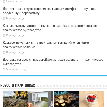
9 минут назад
Доставка в коттеджные посёлки: нюансы и тарифы — что учесть
владельцу и перевозчику
14 минут назад
Как рассчитать плотность груза для расчёта стоимости доставки:
практическое руководство
25 минут назад
Курьерские услуги для строительных компаний: специфика и
практические решения
29 минут назад
Доставка товаров с примеркой: логистика и возвраты — практическое
руководство
34 минуты назад
Новости в картинках