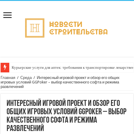
Курьерские услуги для аптек: требования к транспортировке лекарстве
Главная
/
Среда
/
Интересный игровой проект и обзор его общих
игровых условий GGPoker – выбор качественного софта и режима
развлечений
Интересный игровой проект и обзор его
общих игровых условий GGPoker – выбор
качественного софта и режима
развлечений