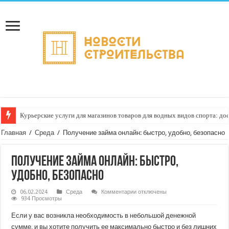
Курьерские услуги для магазинов товаров для водных видов спорта: до
Как настроить автоматическое формирование рейтинга курьеров по кач
Главная
/
Среда
/
Получение займа онлайн: быстро, удобно, безопасно
Получение займа онлайн: быстро,
удобно, безопасно
к
06.02.2024
Среда
Комментарии
отключены
записи
934 Просмотры
Получение
займа
Если у вас возникла необходимость в небольшой денежной
онлайн:
быстро,
сумме, и вы хотите получить ее максимально быстро и без лишних