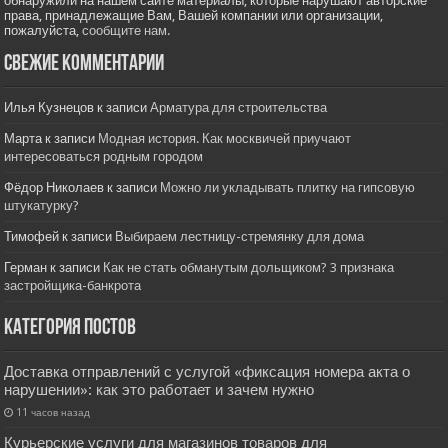
обнаружили на нашем сайте материалы, которые нарушают авторские
права, принадлежащие Вам, Вашей компании или организации,
пожалуйста,
сообщите нам.
Свежие комментарии
Илья Кузнецов
к записи
Арматура для строительства
Марта
к записи
Модная история. Как москвичей приучают
интересоваться родным городом
Фёдор Николаев
к записи
Можно ли укладывать плитку на гипсовую
штукатурку?
Тимофей
к записи
Выбираем лестницу-стремянку для дома
Герман
к записи
Как не стать обманутым дольщиком? 3 признака
застройщика-банкрота
Категория постов
Доставка отправлений с услугой «фиксация номера акта о
нарушении»: как это работает и зачем нужно
11 часов назад
Курьерские услуги для магазинов товаров для