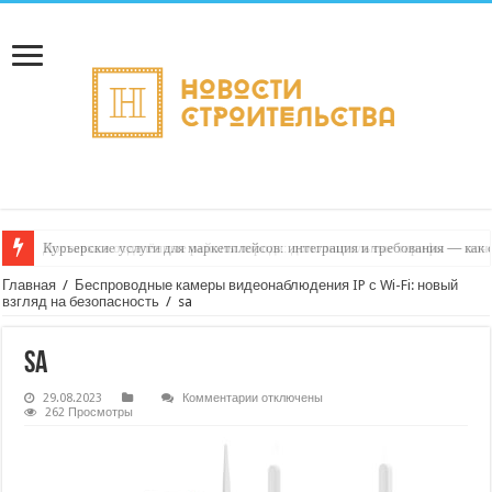
Курьерские услуги для маркетплейсов: интеграция и требования — как 
Доставка в отдалённые районы города: дополнительные тарифы — поче
Главная
/
Беспроводные камеры видеонаблюдения IP с Wi-Fi: новый
взгляд на безопасность
/
sa
sa
к
29.08.2023
Комментарии
отключены
записи
262 Просмотры
sa