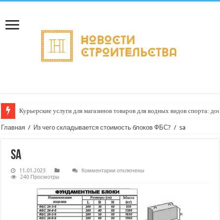
Курьерские услуги для магазинов товаров для водных видов спорта: до
Главная
/
Из чего складывается стоимость блоков ФБС?
/
sa
sa
к
11.01.2023
Комментарии
отключены
записи
240 Просмотры
sa