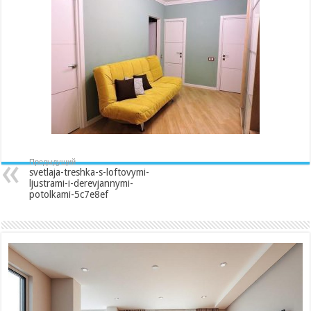
s-
loftovymi-
ljustrami-
i-
derevjannymi-
potolkami-
5c7e8ef
Предыдущий
svetlaja-treshka-s-loftovymi-
ljustrami-i-derevjannymi-
potolkami-5c7e8ef