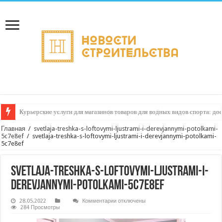
Курьерские услуги для магазинов товаров для водных видов спорта: до
Как настроить автоматическое формирование рейтинга курьеров по кач
Главная
/
svetlaja-treshka-s-loftovymi-ljustrami-i-derevjannymi-potolkami-
5c7e8ef
/
svetlaja-treshka-s-loftovymi-ljustrami-i-derevjannymi-potolkami-
5c7e8ef
svetlaja-treshka-s-loftovymi-ljustrami-i-
derevjannymi-potolkami-5c7e8ef
к
28.05.2022
Комментарии
отключены
записи
284 Просмотры
svetlaja-
treshka-