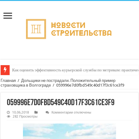
Как оценить эффективность курьерской службы по метрикам: практиче
Доставка грузов в аэропорты и вокзалы: особенности логистики и пра
Главная
/
Дольщики не пострадали. Положительный пример
страховщика в Волгограде
/
059996e7d0fbd549c40d17f3c61ce3f9
059996e7d0fbd549c40d17f3c61ce3f9
к
10.06.2018
Комментарии
отключены
записи
282 Просмотры
059996e7d0fbd549c40d17f3c61ce3f9