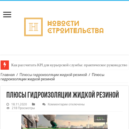
Как рассчитать KPI для курьерской службы: практическое руководство
Главная
/
Плюсы гидроизоляции жидкой резиной
/
Плюсы
гидроизоляции жидкой резиной
Плюсы гидроизоляции жидкой резиной
к
18.11.2020
Комментарии
отключены
записи
218 Просмотры
Плюсы
гидроизоляции
жидкой
резиной