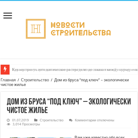
Как настроить автоматическое распределение заказов между курьерами
Главная
/
Строительство
/
Дом из бруса “под ключ” – экологически
чистое жилье
Дом из бруса “под ключ” – экологически
чистое жилье
к
01.07.2019
Строительство
Комментарии
отключены
записи
3,014 Просмотры
Дом
из
бруса
Вам уже известно обо всех