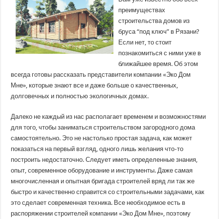
“под
преимуществах
ключ”
–
строительства домов из
экологически
чистое
бруса “под ключ” в Рязани?
жилье
Если нет, то стоит
познакомиться с ними уже в
ближайшее время. Об этом
всегда готовы рассказать представители компании «Эко Дом
Мне», которые знают все и даже больше о качественных,
долговечных и полностью экологичных домах.
Далеко не каждый из нас располагает временем и возможностями
для того, чтобы заниматься строительством загородного дома
самостоятельно. Это не настолько простая задача, как может
показаться на первый взгляд, одного лишь желания что-то
построить недостаточно. Следует иметь определенные знания,
опыт, современное оборудование и инструменты. Даже самая
многочисленная и опытная бригада строителей вряд ли так же
быстро и качественно справится со строительными задачами, как
это сделает современная техника. Все необходимое есть в
распоряжении строителей компании «Эко Дом Мне», поэтому