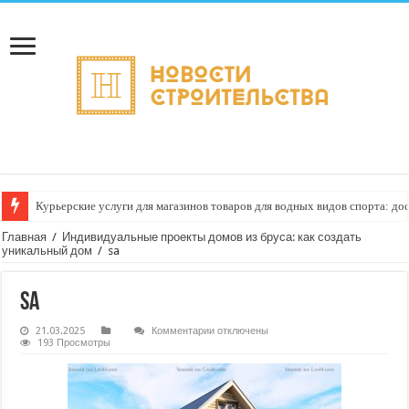
Курьерские услуги для магазинов товаров для водных видов спорта: до
Главная
/
Индивидуальные проекты домов из бруса: как создать
уникальный дом
/
sa
sa
к
21.03.2025
Комментарии
отключены
записи
193 Просмотры
sa