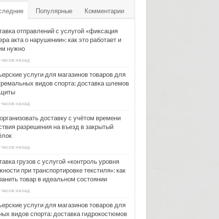
следние
Популярные
Комментарии
тавка отправлений с услугой «фиксация
ра акта о нарушении»: как это работает и
ем нужно
 часов назад
ьерские услуги для магазинов товаров для
тремальных видов спорта: доставка шлемов
ащиты
 часов назад
 организовать доставку с учётом времени
ствия разрешения на въезд в закрытый
ёлок
 часов назад
тавка грузов с услугой «контроль уровня
жности при транспортировке текстиля»: как
ранить товар в идеальном состоянии
 часов назад
ьерские услуги для магазинов товаров для
ных видов спорта: доставка гидрокостюмов