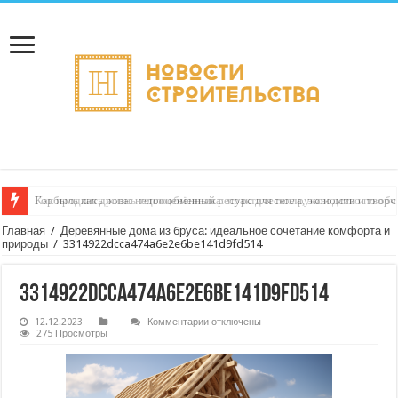
Горбыль как дрова: недооценённый ресурс для тепла, экономии и творч
Главная
/
Деревянные дома из бруса: идеальное сочетание комфорта и
природы
/
3314922dcca474a6e2e6be141d9fd514
3314922dcca474a6e2e6be141d9fd514
к
12.12.2023
Комментарии
отключены
записи
275 Просмотры
3314922dcca474a6e2e6be141d9fd514