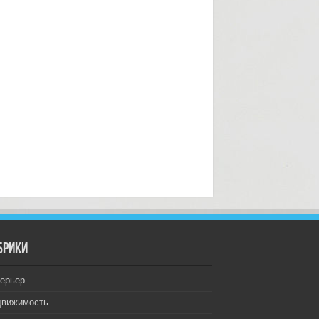
брики
ерьер
движимость