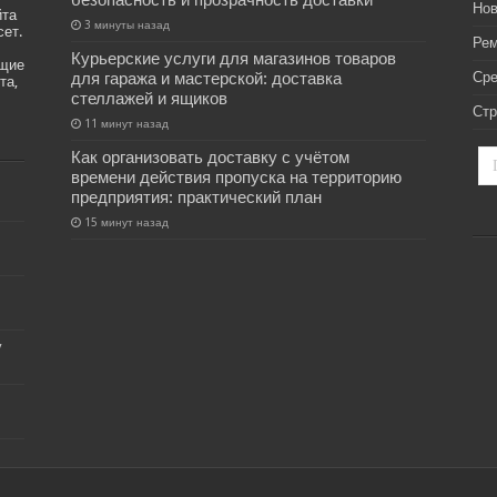
безопасность и прозрачность доставки
Нов
йта
3 минуты назад
сет.
Рем
Курьерские услуги для магазинов товаров
ащие
для гаража и мастерской: доставка
Ср
та,
стеллажей и ящиков
Стр
11 минут назад
Как организовать доставку с учётом
времени действия пропуска на территорию
предприятия: практический план
15 минут назад
у