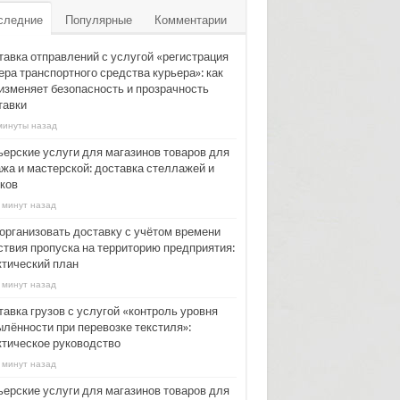
следние
Популярные
Комментарии
тавка отправлений с услугой «регистрация
ера транспортного средства курьера»: как
 изменяет безопасность и прозрачность
тавки
минуты назад
ьерские услуги для магазинов товаров для
ажа и мастерской: доставка стеллажей и
ков
 минут назад
 организовать доставку с учётом времени
ствия пропуска на территорию предприятия:
ктический план
 минут назад
тавка грузов с услугой «контроль уровня
ылённости при перевозке текстиля»:
ктическое руководство
 минут назад
ьерские услуги для магазинов товаров для