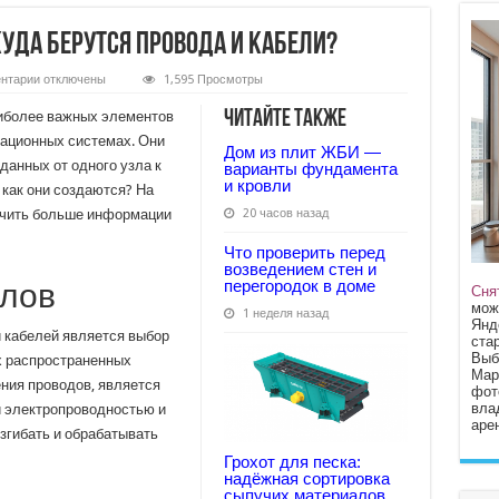
уда берутся провода и кабели?
к
нтарии
отключены
1,595 Просмотры
записи
Кабельная
Читайте также
аиболее важных элементов
продукция:
откуда
кационных системах. Они
Дом из плит ЖБИ —
берутся
данных от одного узла к
провода
варианты фундамента
и
и кровли
 как они создаются? На
кабели?
чить больше информации
20 часов назад
Что проверить перед
возведением стен и
перегородок в доме
алов
Сня
мож
1 неделя назад
Янд
 кабелей является выбор
стар
Выб
х распространенных
Мар
ния проводов, является
фот
вла
й электропроводностью и
арен
изгибать и обрабатывать
Грохот для песка:
надёжная сортировка
сыпучих материалов