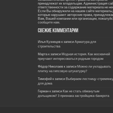
принадлежат их владельцам. Администрация са
ответственности за содержание материала не не
Если Вы обнаружили на нашем сайте материалы,
которые нарушают авторские права, принадлеж
Вам, Вашей компании или организации, пожалуйс
сообщите нам.
Свежие комментарии
Илья Кузнецов
к записи
Арматура для
строительства
Марта
к записи
Модная история. Как москвичей
приучают интересоваться родным городом
Фёдор Николаев
к записи
Можно ли укладывать
плитку на гипсовую штукатурку?
Тимофей
к записи
Выбираем лестницу-стремянк
для дома
Герман
к записи
Как не стать обманутым
дольщиком? 3 признака застройщика-банкрота