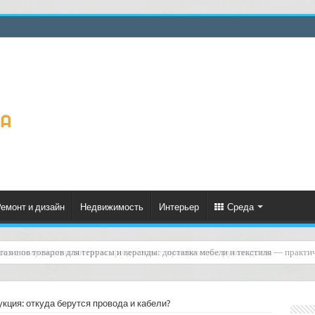
емонт и дизайн
Недвижимость
Интерьер
Среда
зов с повреждениями груза при доставке: практическое руководство
кция: откуда берутся провода и кабели?