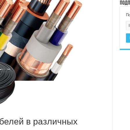
Подп
По
белей в различных