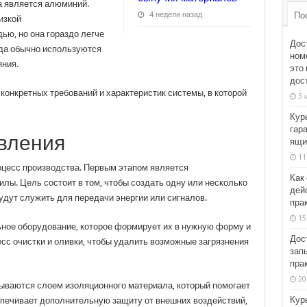
 является алюминий.
По
4 недели назад
изкой
ью, но она гораздо легче
Дос
да обычно используются
ном
яния.
это
дос
конкретных требований и характеристик системы, в которой
3 
Кур
гар
овления
ящи
11
цесс производства. Первым этапом является
Как
лы. Цель состоит в том, чтобы создать одну или несколько
дей
дут служить для передачи энергии или сигналов.
пра
15
ное оборудование, которое формирует их в нужную форму и
Дос
сс очистки и оливки, чтобы удалить возможные загрязнения
зап
пра
20
ываются слоем изоляционного материала, который помогает
Кур
спечивает дополнительную защиту от внешних воздействий,