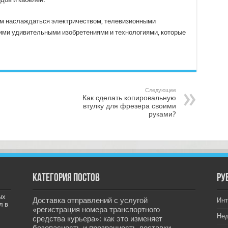
м наслаждаться электричеством, телевизионными
ими удивительными изобретениями и технологиями, которые
Следующее
Как сделать копировальную
втулку для фрезера своими
руками?
Категория постов
РУ
ых
Доставка отправлений с услугой
Инт
л в
«регистрация номера транспортного
Не
средства курьера»: как это изменяет