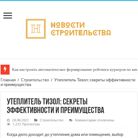
Как настроить автоматическое формирование рейтинга курьеров по кач
Главная
/
Строительство
/
Утеплитель Тизол: секреты эффективности
и преимущества
Утеплитель Тизол: секреты
эффективности и преимущества
к
28.08.2023
Строительство
Комментарии
отключены
записи
1,223 Просмотры
Утеплитель
Тизол:
Когда дело доходит до утепления дома или помещения, выбор
секреты