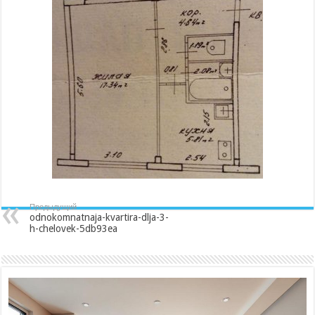
3-
h-
chelovek-
5db93ea
Предыдущий
odnokomnatnaja-kvartira-dlja-3-
h-chelovek-5db93ea