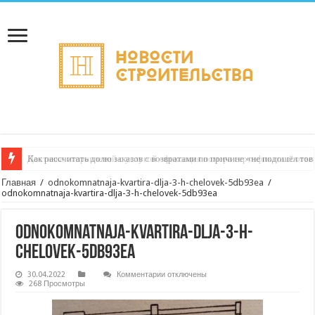
Как рассчитать долю заказов с возвратами по причине «не подошёл това
Доставка отправлений с услугой «фиксация номера сертификата соответс
Главная
/
odnokomnatnaja-kvartira-dlja-3-h-chelovek-5db93ea
/
odnokomnatnaja-kvartira-dlja-3-h-chelovek-5db93ea
odnokomnatnaja-kvartira-dlja-3-h-
chelovek-5db93ea
к
30.04.2022
Комментарии
отключены
записи
268 Просмотры
odnokomnatnaja-
kvartira-
dlja-