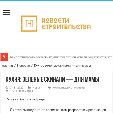
Как организовать доставку крупногабаритной мебели под заказ так, чт
Доставка грузов с GPS‑трекингом в реальном времени: как видеть путь 
Главная
/
Новости
/
Кухня: зеленые скинали — для мамы
Кухня: зеленые скинали — для мамы
к
01.11.2022
Новости
Комментарии
отключены
записи
1,743 Просмотры
Кухня:
зеленые
Рассказ Виктора из Гродно:
скинали
—
для
— Я хотел бы поделиться своим опытом разработки и реализации
мамы