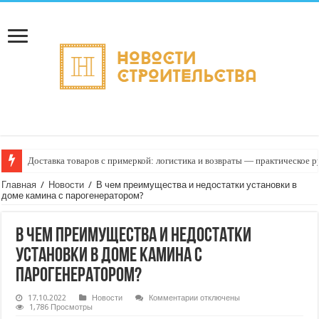
Доставка товаров с примеркой: логистика и возвраты — практическое 
Главная
/
Новости
/
В чем преимущества и недостатки установки в
доме камина с парогенератором?
В чем преимущества и недостатки
установки в доме камина с
парогенератором?
к
17.10.2022
Новости
Комментарии
отключены
записи
1,786 Просмотры
В