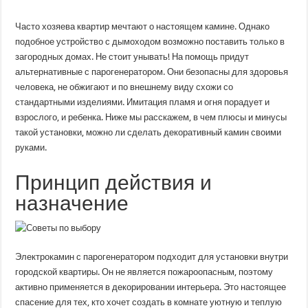
чем
преимущества
и
Часто хозяева квартир мечтают о настоящем камине. Однако
недостатки
подобное устройство с дымоходом возможно поставить только в
установки
в
загородных домах. Не стоит унывать! На помощь придут
доме
камина
альтернативные с парогенератором. Они безопасны для здоровья
с
человека, не обжигают и по внешнему виду схожи со
парогенератором?
стандартными изделиями. Имитация пламя и огня порадует и
взрослого, и ребенка. Ниже мы расскажем, в чем плюсы и минусы
такой установки, можно ли сделать декоративный камин своими
руками.
Принцип действия и
назначение
Электрокамин с парогенератором подходит для установки внутри
городской квартиры. Он не является пожароопасным, поэтому
активно применяется в декорировании интерьера. Это настоящее
спасение для тех, кто хочет создать в комнате уютную и теплую