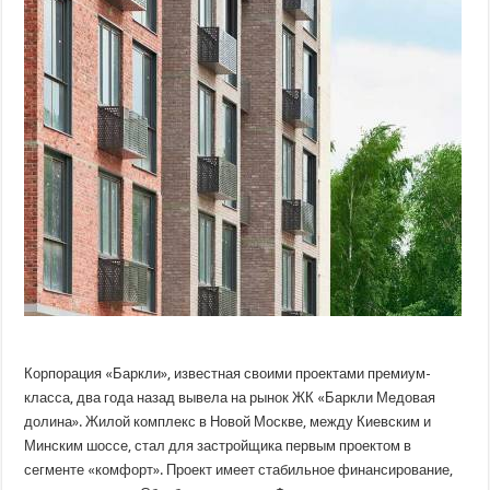
очереди
ЖК
«Медовая
Долина»
получают
свои
ключи
Корпорация «Баркли», известная своими проектами премиум-
класса, два года назад вывела на рынок ЖК «Баркли Медовая
долина». Жилой комплекс в Новой Москве, между Киевским и
Минским шоссе, стал для застройщика первым проектом в
сегменте «комфорт». Проект
имеет стабильное финансирование,