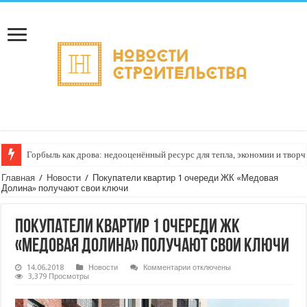
Горбыль как дрова: недооценённый ресурс для тепла, экономии и творч
Главная
/
Новости
/
Покупатели квартир 1 очереди ЖК «Медовая
Долина» получают свои ключи
Покупатели квартир 1 очереди ЖК
«Медовая Долина» получают свои ключи
к
14.06.2018
Новости
Комментарии
отключены
записи
3,379 Просмотры
Покупатели
квартир
1