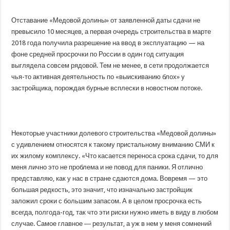
Отставание «Медовой долины» от заявленной даты сдачи не
превысило 10 месяцев, а первая очередь строительства в марте
2018 года получила разрешение на ввод в эксплуатацию — на
фоне средней просрочки по России в один год ситуация
выглядела совсем рядовой. Тем не менее, в сети продолжается
чья-то активная деятельность по «выискиванию блох» у
застройщика, порождая бурные всплески в новостном потоке.
Некоторые участники долевого строительства «Медовой долины»
с удивлением относятся к такому пристальному вниманию СМИ к
их жилому комплексу. «Что касается переноса срока сдачи, то для
меня лично это не проблема и не повод для паники. Я отлично
представляю, как у нас в стране сдаются дома. Вовремя — это
большая редкость, это значит, что изначально застройщик
заложил сроки с большим запасом. А в целом просрочка есть
всегда, полгода-год, так что эти риски нужно иметь в виду в любом
случае. Самое главное ― результат, а уж в нем у меня сомнений