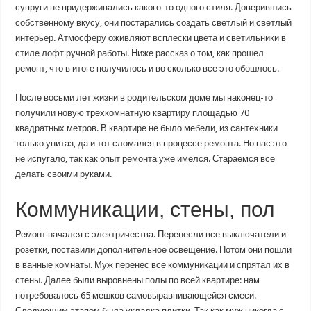
лофтовыми
супруги не придерживались какого-то одного стиля. Доверившись
люстрами
собственному вкусу, они постарались создать светлый и светлый
и
деревянными
интерьер. Атмосферу оживляют всплески цвета и светильники в
потолками
стиле лофт ручной работы. Ниже рассказ о том, как прошел
ремонт, что в итоге получилось и во сколько все это обошлось.
После восьми лет жизни в родительском доме мы наконец-то
получили новую трехкомнатную квартиру площадью 70
квадратных метров. В квартире не было мебели, из сантехники
только унитаз, да и тот сломался в процессе ремонта. Но нас это
не испугало, так как опыт ремонта уже имелся. Стараемся все
делать своими руками.
Коммуникации, стены, пол
Ремонт начался с электричества. Перенесли все выключатели и
розетки, поставили дополнительное освещение. Потом они пошли
в ванные комнаты. Муж перенес все коммуникации и спрятал их в
стены. Далее были выровнены полы по всей квартире: нам
потребовалось 65 мешков самовыравнивающейся смеси.
Следующим этапом была укладка плитки. Так как муж никогда с