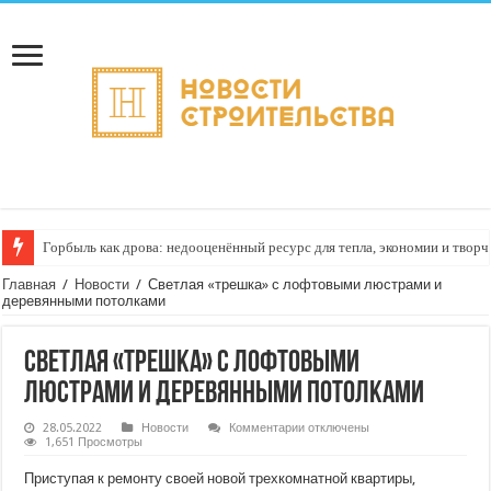
Горбыль как дрова: недооценённый ресурс для тепла, экономии и творч
Главная
/
Новости
/
Светлая «трешка» с лофтовыми люстрами и
деревянными потолками
Светлая «трешка» с лофтовыми
люстрами и деревянными потолками
к
28.05.2022
Новости
Комментарии
отключены
записи
1,651 Просмотры
Светлая
«трешка»
Приступая к ремонту своей новой трехкомнатной квартиры,
с