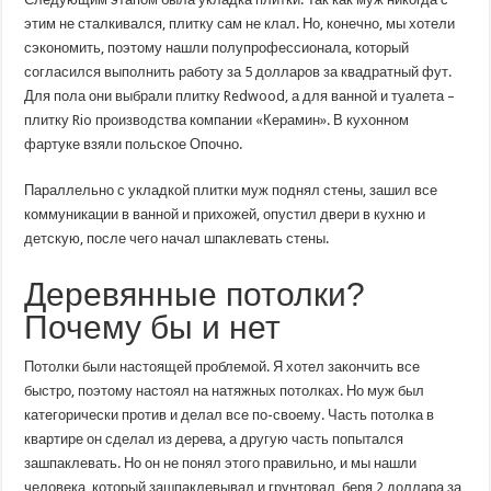
этим не сталкивался, плитку сам не клал. Но, конечно, мы хотели
сэкономить, поэтому нашли полупрофессионала, который
согласился выполнить работу за 5 долларов за квадратный фут.
Для пола они выбрали плитку Redwood, а для ванной и туалета –
плитку Rio производства компании «Керамин». В кухонном
фартуке взяли польское Опочно.
Параллельно с укладкой плитки муж поднял стены, зашил все
коммуникации в ванной и прихожей, опустил двери в кухню и
детскую, после чего начал шпаклевать стены.
Деревянные потолки?
Почему бы и нет
Потолки были настоящей проблемой. Я хотел закончить все
быстро, поэтому настоял на натяжных потолках. Но муж был
категорически против и делал все по-своему. Часть потолка в
квартире он сделал из дерева, а другую часть попытался
зашпаклевать. Но он не понял этого правильно, и мы нашли
человека, который зашпаклевывал и грунтовал, беря 2 доллара за