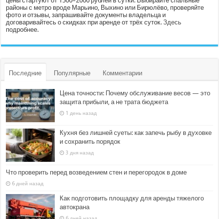
цены стартуют от 1500–2000 рублей в сутки. Выбирайте спальные
районы с метро вроде Марьино, Выхино или Бирюлёво, проверяйте
фото и отзывы, запрашивайте документы владельца и
договаривайтесь о скидках при аренде от трёх суток.
Здесь
подробнее.
Последние
Популярные
Комментарии
Цена точности: Почему обслуживание весов — это
защита прибыли, а не трата бюджета
1 день назад
Кухня без лишней суеты: как запечь рыбу в духовке
и сохранить порядок
3 дня назад
Что проверить перед возведением стен и перегородок в доме
6 дней назад
Как подготовить площадку для аренды тяжелого
автокрана
6 дней назад