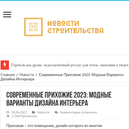
Горбыль как дрова: недооценённый ресурс для тепла, экономии и творч
Главная
/
Новости
/
Современные Прихожие 2023: Модные Варианты
Дизайна Интерьера
Современные Прихожие 2023: Модные
Варианты Дизайна Интерьера
к
28.04.2022
Новости
Комментарии
отключены
записи
2,568 Просмотры
Современные
Прихожие
Прихожая – это помещение, дизайн которого во многом
2023: