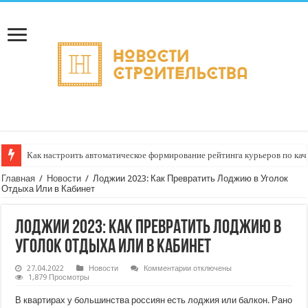
Как настроить автоматическое формирование рейтинга курьеров по кач
Главная
/
Новости
/
Лоджии 2023: Как Превратить Лоджию в Уголок
Отдыха Или в Кабинет
Лоджии 2023: Как Превратить Лоджию в
Уголок Отдыха Или в Кабинет
к
27.04.2022
Новости
Комментарии
отключены
записи
1,879 Просмотры
Лоджии
2023:
В квартирах у большинства россиян есть лоджия или балкон. Рано
Как