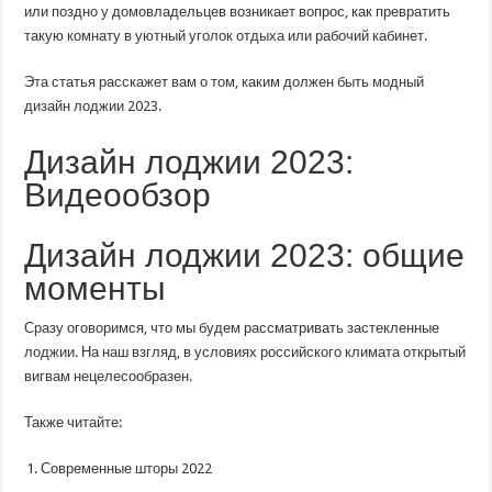
Превратить
или поздно у домовладельцев возникает вопрос, как превратить
Лоджию
такую ​​комнату в уютный уголок отдыха или рабочий кабинет.
в
Уголок
Отдыха
Или
Эта статья расскажет вам о том, каким должен быть модный
в
дизайн лоджии 2023.
Кабинет
Дизайн лоджии 2023:
Видеообзор
Дизайн лоджии 2023: общие
моменты
Сразу оговоримся, что мы будем рассматривать застекленные
лоджии. На наш взгляд, в условиях российского климата открытый
вигвам нецелесообразен.
Также читайте:
Современные шторы 2022