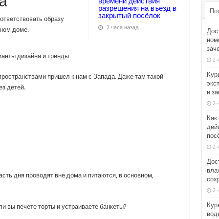
а
времени действия
разрешения на въезд в
По
закрытый посёлок
ответствовать образу
2 часа назад
ном доме.
Дос
номе
зач
2 
Кур
ространствами пришел к нам с Запада. Даже там такой
экс
з детей.
и з
2 
Как
дей
пос
2 
Дос
вла
сть дня проводят вне дома и питаются, в основном,
сох
2 
Кур
ли вы печете торты и устраиваете банкеты?
вод