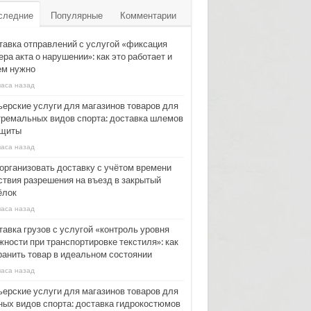
следние
Популярные
Комментарии
тавка отправлений с услугой «фиксация
ра акта о нарушении»: как это работает и
ем нужно
часа назад
ьерские услуги для магазинов товаров для
тремальных видов спорта: доставка шлемов
ащиты
часа назад
 организовать доставку с учётом времени
ствия разрешения на въезд в закрытый
ёлок
часа назад
тавка грузов с услугой «контроль уровня
жности при транспортировке текстиля»: как
ранить товар в идеальном состоянии
часа назад
ьерские услуги для магазинов товаров для
ных видов спорта: доставка гидрокостюмов