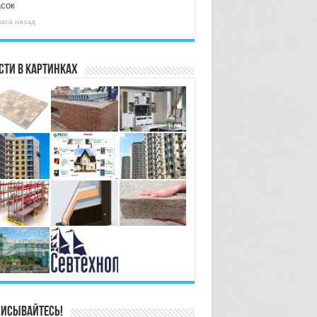
асок
часа назад
сти в картинках
исывайтесь!