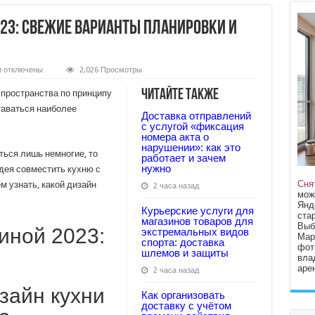
23: Свежие Варианты Планировки и
к
и
отключены
2,026 Просмотры
записи
Дизайн
Читайте также
 пространства по принципу
Кухни
Гостиной
таваться наиболее
Доставка отправлений
2023:
Свежие
с услугой «фиксация
Варианты
номера акта о
Планировки
нарушении»: как это
и
ться лишь немногие, то
работает и зачем
Тренды
нужно
дея совместить кухню с
Сня
м узнать, какой дизайн
2 часа назад
мож
Янд
Курьерские услуги для
стар
магазинов товаров для
Выб
иной 2023:
экстремальных видов
Мар
спорта: доставка
фот
шлемов и защиты
вла
арен
2 часа назад
зайн кухни
Как организовать
доставку с учётом