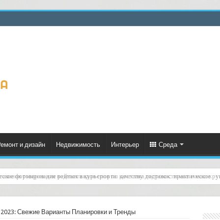
емонт и дизайн
Недвижимость
Интерьер
Среда
еское формирование рейтинга курьеров по качеству доставок: практическое ру
 2023: Свежие Варианты Планировки и Тренды