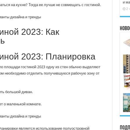
и м
аться на кухне? Тогда ее лучше не совмещать с гостиной.
2 
Ново
иной 2023: Как
ль
тиной 2023: Планировка
по площади гостиной 2023 одну из стен обычно выделяют
том необходимо отделить получившуюся рабочую зону от
ить большой диван.
ет о маленькой комнате.
Подп
ланировки является использование полуостровной