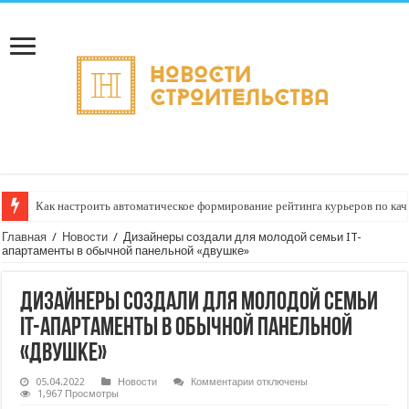
Как настроить автоматическое формирование рейтинга курьеров по кач
Главная
/
Новости
/
Дизайнеры создали для молодой семьи IT-
апартаменты в обычной панельной «двушке»
Дизайнеры создали для молодой семьи
IT-апартаменты в обычной панельной
«двушке»
к
05.04.2022
Новости
Комментарии
отключены
записи
1,967 Просмотры
Дизайнеры