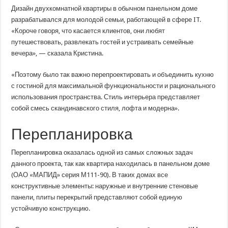
создали
Дизайн двухкомнатной квартиры в обычном панельном доме
для
молодой
разрабатывался для молодой семьи, работающей в сфере IT.
семьи
«Короче говоря, что касается клиентов, они любят
IT-
апартаменты
путешествовать, развлекать гостей и устраивать семейные
в
обычной
вечера», — сказала Кристина.
панельной
«двушке»
«Поэтому было так важно перепроектировать и объединить кухню
с гостиной для максимальной функциональности и рационального
использования пространства. Стиль интерьера представляет
собой смесь скандинавского стиля, лофта и модерна».
Перепланировка
Перепланировка оказалась одной из самых сложных задач
данного проекта, так как квартира находилась в панельном доме
(ОАО «МАПИД» серия М111-90). В таких домах все
конструктивные элементы: наружные и внутренние стеновые
панели, плиты перекрытий представляют собой единую
устойчивую конструкцию.