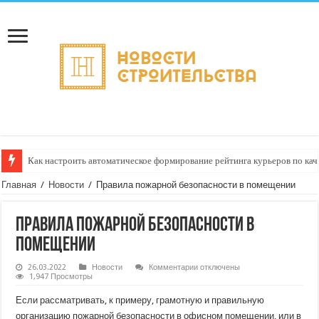
Как настроить автоматическое формирование рейтинга курьеров по кач
Главная
/
Новости
/
Правила пожарной безопасности в помещении
Правила пожарной безопасности в
помещении
к
26.03.2022
Новости
Комментарии
отключены
записи
1,947 Просмотры
Правила
пожарной
Если рассматривать, к примеру, грамотную и правильную
безопасности
в
организацию пожарной безопасности в офисном помещении, или в