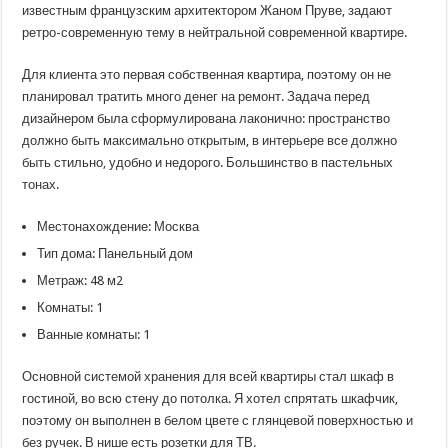
мебелью
известным французским архитектором Жаном Пруве, задают
в
ретро-современную тему в нейтральной современной квартире.
стиле
ретро:
проект
в
Для клиента это первая собственная квартира, поэтому он не
Москве
планировал тратить много денег на ремонт. Задача перед
дизайнером была сформулирована лаконично: пространство
должно быть максимально открытым, в интерьере все должно
быть стильно, удобно и недорого. Большинство в пастельных
тонах.
Местонахождение: Москва
Тип дома: Панельный дом
Метраж: 48 м2
Комнаты: 1
Ванные комнаты: 1
Основной системой хранения для всей квартиры стал шкаф в
гостиной, во всю стену до потолка. Я хотел спрятать шкафчик,
поэтому он выполнен в белом цвете с глянцевой поверхностью и
без ручек. В нише есть розетки для ТВ.