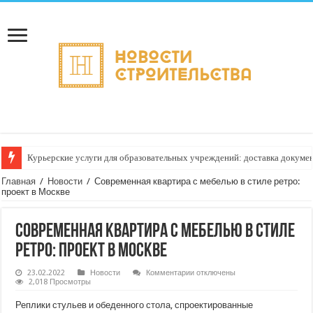
Курьерские услуги для образовательных учреждений: доставка докуме
Главная
/
Новости
/
Современная квартира с мебелью в стиле ретро:
проект в Москве
Современная квартира с мебелью в стиле
ретро: проект в Москве
к
23.02.2022
Новости
Комментарии
отключены
записи
2,018 Просмотры
Современная
квартира
Реплики стульев и обеденного стола, спроектированные
с