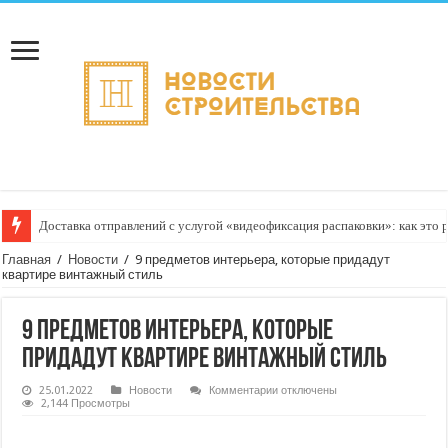
Доставка отправлений с услугой «видеофиксация распаковки»: как это 
Главная
/
Новости
/
9 предметов интерьера, которые придадут
квартире винтажный стиль
9 предметов интерьера, которые
придадут квартире винтажный стиль
к
25.01.2022
Новости
Комментарии
отключены
записи
2,144 Просмотры
9
предметов
интерьера,