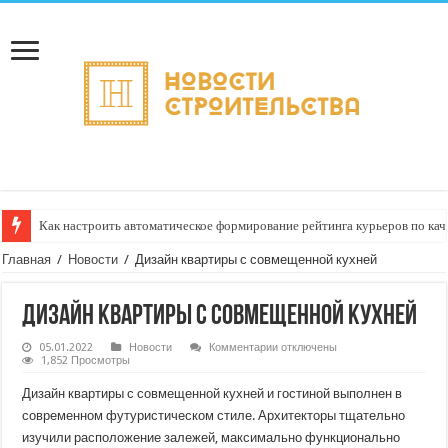
Как настроить автоматическое формирование рейтинга курьеров по кач
Главная
/
Новости
/
Дизайн квартиры с совмещенной кухней
Дизайн квартиры с совмещенной кухней
к
05.01.2022
Новости
Комментарии
отключены
записи
1,852 Просмотры
Дизайн
квартиры
Дизайн квартиры с совмещенной кухней и гостиной выполнен в
с
совмещенной
современном футуристическом стиле. Архитекторы тщательно
кухней
изучили расположение залежей, максимально функционально