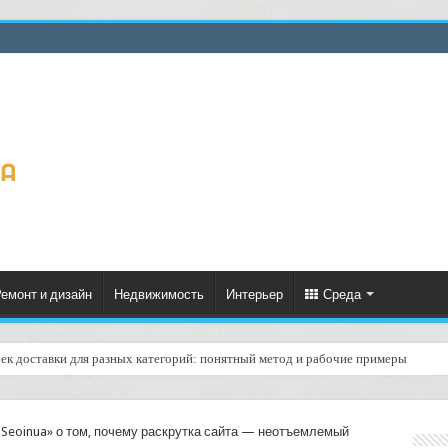
емонт и дизайн
Недвижимость
Интерьер
Среда
чек доставки для разных категорий: понятный метод и рабочие примеры
услугой «электронная подпись при получении»: удобно, безопасно и прозрачно
 «Seoinua» о том, почему раскрутка сайта — неотъемлемый