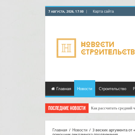
Карта сайта
7 АВГУСТА, 2026, 17:00
Главная
Новости
Строительство
Р
Последние новости
Как рассчитать средний 
Доставка отправлений с 
Главная
/
Новости
/
3 веских аргумента от
помощник рекламного продвижения