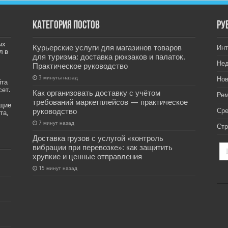
Категория постов
РУ
ых
Курьерские услуги для магазинов товаров
Инт
л в
для туризма: доставка рюкзаков и палаток.
Не
Практическое руководство
3 минуты назад
Нов
йта
сет.
Как организовать доставку с учётом
Рем
требований маркетплейсов — практическое
ащие
руководство
Ср
та,
7 минут назад
Стр
Доставка грузов с услугой «контроль
вибрации при перевозке»: как защитить
хрупкие и ценные отправления
15 минут назад