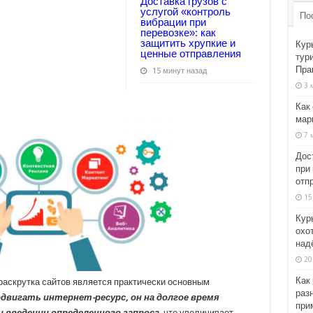
Доставка грузов с
услугой «контроль
По
вибрации при
перевозке»: как
защитить хрупкие и
Кур
ценные отправления
тури
Пра
15 минут назад
3 
Как
мар
7 
Дос
при 
отп
15
Кур
охо
над
20
Как
раскрутка сайтов является практически основным
раз
двигать интернет-ресурс, он на долгое время
при
и введении определенного запроса
, что увеличивает