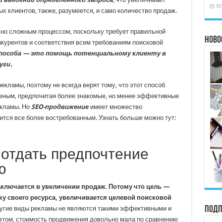
30
 клиентов, также, разумеется, и само количество продаж.
чно сложным процессом, поскольку требует правильной
Ново
нкурентов и соответствия всем требованиям поисковой
способа — это помощь потенциальному клиенту в
уги.
рекламы, поэтому не всегда верят тому, что этот способ
ным, предпочитая более знакомые, но менее эффективные
екламы. Но
SEO-продвижение
имеет множество
ится все более востребованным. Узнать больше можно тут:
 отдать предпочтение
ю
аключается в увеличении продаж. Потому что цель —
ку своего ресурса, увеличивается целевой поисковой
Подп
 другие виды рекламы не являются такими эффективными и
 этом, стоимость продвижения довольно мала по сравнению