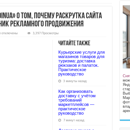
oinua» о том, почему раскрутка сайта
ик рекламного продвижения
к
и
отключены
3,397 Просмотры
записи
3
Читайте также
веских
аргумента
Курьерские услуги для
от
«Seoinua»
магазинов товаров для
о
туризма: доставка
том,
рюкзаков и палаток.
почему
Практическое
раскрутка
руководство
сайта
Сня
—
мож
3 минуты назад
неотъемлемый
Янд
помощник
стар
рекламного
Как организовать
Выб
продвижения
доставку с учётом
Мар
требований
фот
маркетплейсов —
вла
практическое
арен
руководство
7 минут назад