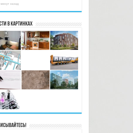
 минут назад
сти в картинках
исывайтесь!