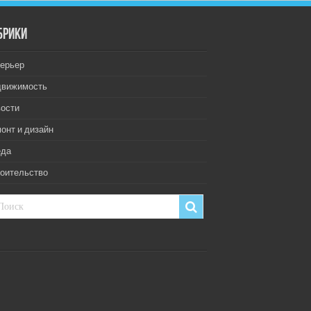
брики
ерьер
движимость
ости
онт и дизайн
еда
оительство