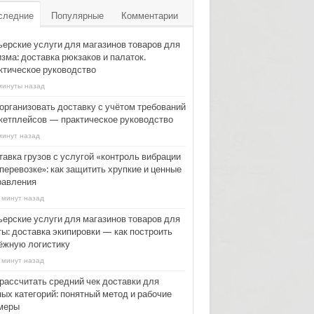
следние
Популярные
Комментарии
ьерские услуги для магазинов товаров для
зма: доставка рюкзаков и палаток.
ктическое руководство
минуты назад
 организовать доставку с учётом требований
кетплейсов — практическое руководство
минут назад
тавка грузов с услугой «контроль вибрации
перевозке»: как защитить хрупкие и ценные
равления
 минут назад
ьерские услуги для магазинов товаров для
ты: доставка экипировки — как построить
ёжную логистику
 минут назад
 рассчитать средний чек доставки для
ных категорий: понятный метод и рабочие
меры