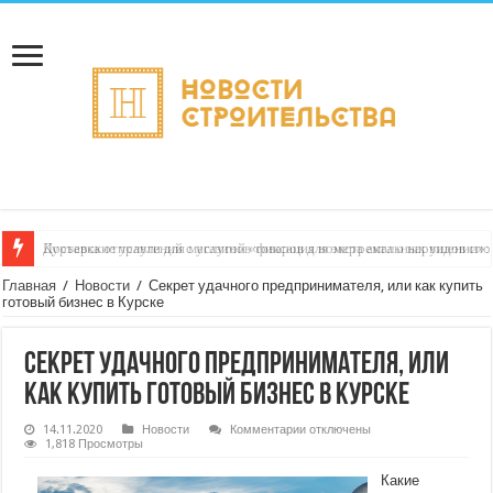
Курьерские услуги для магазинов товаров для экстремальных видов спо
Главная
/
Новости
/
Секрет удачного предпринимателя, или как купить
готовый бизнес в Курске
Секрет удачного предпринимателя, или
как купить готовый бизнес в Курске
к
14.11.2020
Новости
Комментарии
отключены
записи
1,818 Просмотры
Секрет
удачного
Какие
предпринимателя,