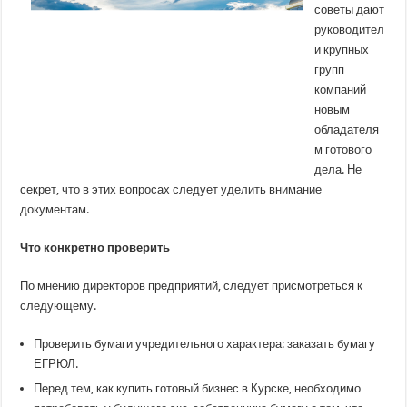
или
советы дают
как
руководител
купить
готовый
и крупных
бизнес
в
групп
Курске
компаний
новым
обладателя
м готового
дела. Не
секрет, что в этих вопросах следует уделить внимание
документам.
Что конкретно проверить
По мнению директоров предприятий, следует присмотреться к
следующему.
Проверить бумаги учредительного характера: заказать бумагу
ЕГРЮЛ.
Перед тем, как купить готовый бизнес в Курске, необходимо