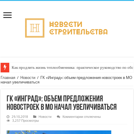
Как продлить жизнь теплообменника: практическое руководство по о
Горбыль как дрова: недооценённый ресурс для тепла, экономии и творч
Главная
/
Новости
/
ГК «Инград»: объем предложения новостроек в МО
начал увеличиваться
ГК «Инград»: объем предложения
новостроек в МО начал увеличиваться
к
29.10.2018
Новости
Комментарии
отключены
записи
3,257 Просмотры
ГК
«Инград»:
объем