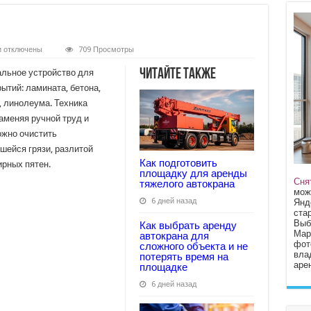
к
и
отключены
709 Просмотры
записи
Поломоечная
Читайте также
льное устройство для
машина
ытий: ламината, бетона,
, линолеума. Техника
заменяя ручной труд и
ожно очистить
шейся грязи, разлитой
Как подготовить
ирных пятен.
площадку для аренды
Сня
тяжелого автокрана
мож
6 дней назад
Янд
стар
Выб
Как выбрать аренду
Мар
автокрана для
фот
сложного объекта и не
вла
потерять время на
арен
площадке
6 дней назад