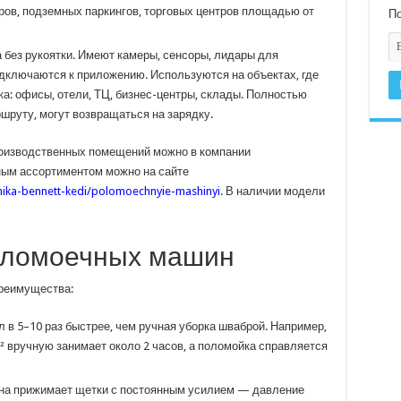
тров, подземных паркингов, торговых центров площадью от
По
 без рукоятки. Имеют камеры, сенсоры, лидары для
дключаются к приложению. Используются на объектах, где
а: офисы, отели, ТЦ, бизнес-центры, склады. Полностью
шруту, могут возвращаться на зарядку.
оизводственных помещений можно в компании
ым ассортиментом можно на сайте
nika-bennett-kedi/polomoechnyie-mashinyi
. В наличии модели
оломоечных машин
реимущества:
 в 5–10 раз быстрее, чем ручная уборка шваброй. Например,
 вручную занимает около 2 часов, а поломойка справляется
ина прижимает щетки с постоянным усилием — давление