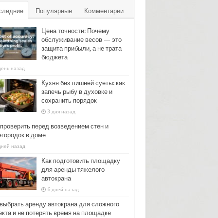
следние
Популярные
Комментарии
Цена точности: Почему
обслуживание весов — это
защита прибыли, а не трата
бюджета
день назад
Кухня без лишней суеты: как
запечь рыбу в духовке и
сохранить порядок
3 дня назад
 проверить перед возведением стен и
егородок в доме
дней назад
Как подготовить площадку
для аренды тяжелого
автокрана
6 дней назад
 выбрать аренду автокрана для сложного
екта и не потерять время на площадке