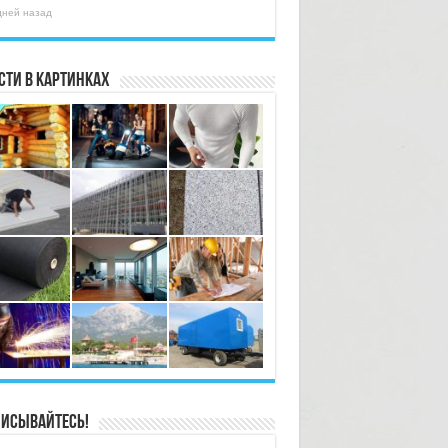
дней назад
сти в картинках
исывайтесь!