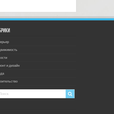
брики
ерьер
движимость
ости
онт и дизайн
еда
оительство