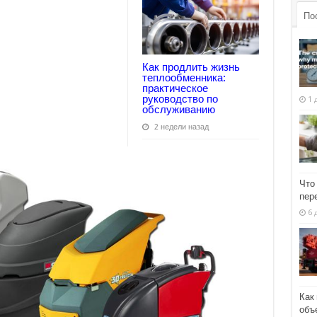
По
Как продлить жизнь
теплообменника:
практическое
руководство по
1 
обслуживанию
2 недели назад
Что
пер
6 
Как
объ