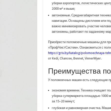
уборки аэропортов, логистических цен
2000 м² и выше;
автономные. Среднегабаритная техника
навигации. Оснащены дисплеем или по
важно минимизировать участие человек
автономны, работают по заданному мар
Приобрести поломоечные машины для пр
«ПрофЧистСистем». Ознакомиться с полн
https://griv.by/katalog/polomoechnaya-teh
от Kedi, Chancee, Bennet, VinnerMyer.
Преимущества п
У поломоечных машин есть следующие п
экономия времени. Техника очищает пол
уборка супермаркета площадью 1000 м²
за 15–20 минут;
глубокая и равномерная очистка. Маш