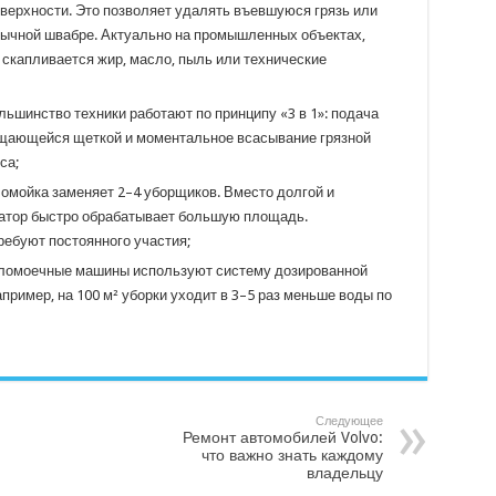
верхности. Это позволяет удалять въевшуюся грязь или
бычной швабре. Актуально на промышленных объектах,
е скапливается жир, масло, пыль или технические
ьшинство техники работают по принципу «3 в 1»: подача
щающейся щеткой и моментальное всасывание грязной
са;
ломойка заменяет 2–4 уборщиков. Вместо долгой и
ратор быстро обрабатывает большую площадь.
ребуют постоянного участия;
оломоечные машины используют систему дозированной
ример, на 100 м² уборки уходит в 3–5 раз меньше воды по
Следующее
Ремонт автомобилей Volvo:
что важно знать каждому
владельцу