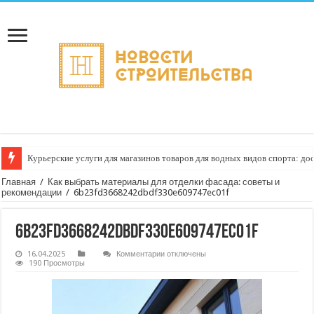
Курьерские услуги для магазинов товаров для водных видов спорта: до
Главная
/
Как выбрать материалы для отделки фасада: советы и
рекомендации
/
6b23fd3668242dbdf330e609747ec01f
6b23fd3668242dbdf330e609747ec01f
к
16.04.2025
Комментарии
отключены
записи
190 Просмотры
6b23fd3668242dbdf330e609747ec01f