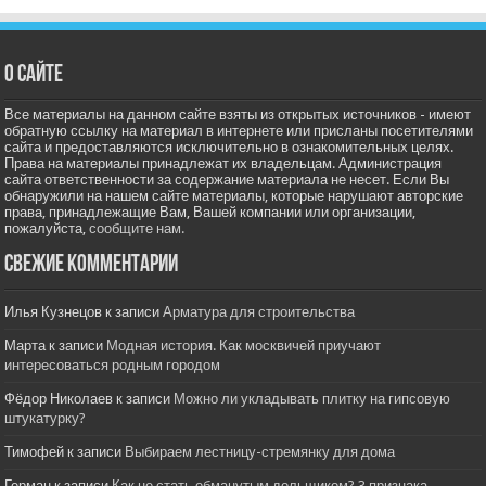
О сайте
Все материалы на данном сайте взяты из открытых источников - имеют
обратную ссылку на материал в интернете или присланы посетителями
сайта и предоставляются исключительно в ознакомительных целях.
Права на материалы принадлежат их владельцам. Администрация
сайта ответственности за содержание материала не несет. Если Вы
обнаружили на нашем сайте материалы, которые нарушают авторские
права, принадлежащие Вам, Вашей компании или организации,
пожалуйста,
сообщите нам.
Свежие комментарии
Илья Кузнецов
к записи
Арматура для строительства
Марта
к записи
Модная история. Как москвичей приучают
интересоваться родным городом
Фёдор Николаев
к записи
Можно ли укладывать плитку на гипсовую
штукатурку?
Тимофей
к записи
Выбираем лестницу-стремянку для дома
Герман
к записи
Как не стать обманутым дольщиком? 3 признака