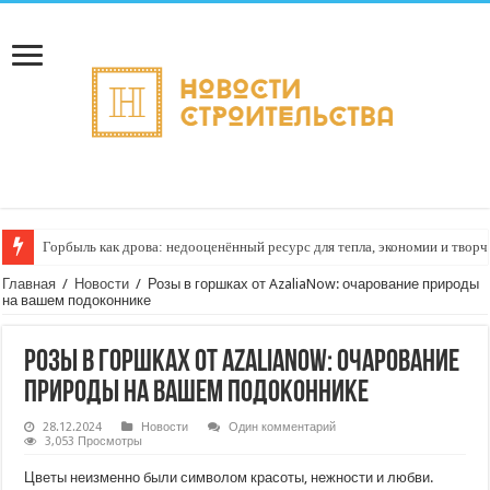
Горбыль как дрова: недооценённый ресурс для тепла, экономии и творч
Главная
/
Новости
/
Розы в горшках от AzaliaNow: очарование природы
на вашем подоконнике
Розы в горшках от AzaliaNow: очарование
природы на вашем подоконнике
28.12.2024
Новости
Один комментарий
3,053 Просмотры
Цветы неизменно были символом красоты, нежности и любви.